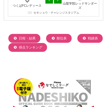
-
-
つくばFCレディース
山梨学院レッドサンダー
ズ
つくばFCレディース
ズ
山梨学院 向町サッカー場
セキショウ・チャレンジスタジアム
日程・結果
順位表
戦績表
得点ランキング