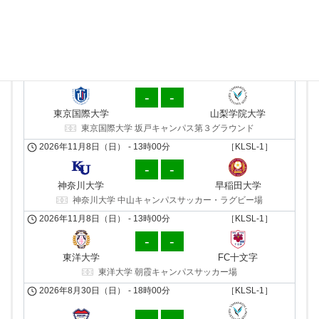
山梨学院 向町サッカー場
前期・第７節
後期・第７節
2026年5月17日（日）
-
11時00分
［KLSL-1］
2026年11月8日（日）
-
13時00分
［KLSL-1］
1
2
-
-
山梨学院大学
東京国際大学
東京国際大学
山梨学院大学
山梨学院 向町サッカー場
東京国際大学 坂戸キャンパス第３グラウンド
2026年5月16日（土）
-
18時00分
［KLSL-1］
2026年11月8日（日）
-
13時00分
［KLSL-1］
2
2
-
-
早稲田大学
神奈川大学
神奈川大学
早稲田大学
早稲田大学 東伏見サッカー場
神奈川大学 中山キャンパスサッカー・ラグビー場
2026年5月17日（日）
-
17時00分
［KLSL-1］
2026年11月8日（日）
-
13時00分
［KLSL-1］
0
9
-
-
FC十文字
東洋大学
東洋大学
FC十文字
十文字学園女子大学 サッカーグラウンド
東洋大学 朝霞キャンパスサッカー場
2026年5月17日（日）
-
16時00分
［KLSL-1］
2026年8月30日（日）
-
18時00分
［KLSL-1］
2
0
山梨学院レッドサンダー