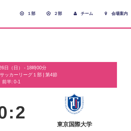
１部
２部
チーム
会場案内
月26日（日）
-
18時00分
子サッカーリーグ１部
| 第4節
前半: 0-1
0
:
2
東京国際大学