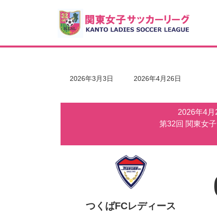
コ
ナ
ン
ビ
テ
ゲ
ン
ー
ツ
シ
へ
ョ
ス
ン
キ
に
最
2026年3月3日
2026年4月26日
ッ
移
終
更
プ
動
新
2026年4
日
時
第32回 関東女
:
つくばFCレディース