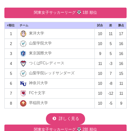
関東女子サッカーリーグ
1部 順位
#
チーム
試合
差
勝点
東洋大学
1
10
11
17
山梨学院大学
2
10
5
16
東京国際大学
3
9
5
16
つくばFCレディース
4
11
-3
16
山梨学院レッドサンダーズ
5
10
7
15
神奈川大学
6
10
-8
11
FC十文字
7
10
-12
11
早稲田大学
8
10
-5
9
詳しく見る
関東女子サッカーリーグ
2部 順位