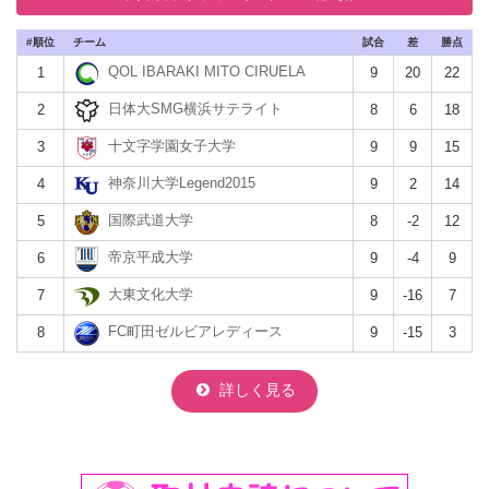
#
チーム
試合
差
勝点
QOL IBARAKI MITO CIRUELA
1
9
20
22
日体大SMG横浜サテライト
2
8
6
18
十文字学園女子大学
3
9
9
15
神奈川大学Legend2015
4
9
2
14
国際武道⼤学
5
8
-2
12
帝京平成⼤学
6
9
-4
9
大東文化大学
7
9
-16
7
FC町田ゼルビアレディース
8
9
-15
3
詳しく見る