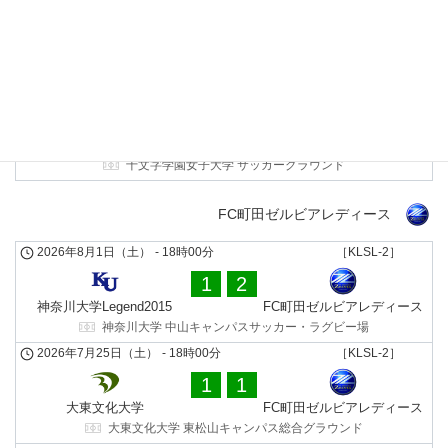
0
0
QOL IBARAKI MITO
十文字学園女子大学
CIRUELA
ケーズデンキスタジアム水戸
2026年5月3日（日）
-
10時00分
［KLSL-2］
5
1
十文字学園女子大学
日体大SMG横浜サテライト
十文字学園女子大学 サッカーグラウンド
FC町田ゼルビアレディース
2026年8月1日（土）
-
18時00分
［KLSL-2］
1
2
神奈川大学Legend2015
FC町田ゼルビアレディース
神奈川大学 中山キャンパスサッカー・ラグビー場
2026年7月25日（土）
-
18時00分
［KLSL-2］
1
1
大東文化大学
FC町田ゼルビアレディース
大東文化大学 東松山キャンパス総合グラウンド