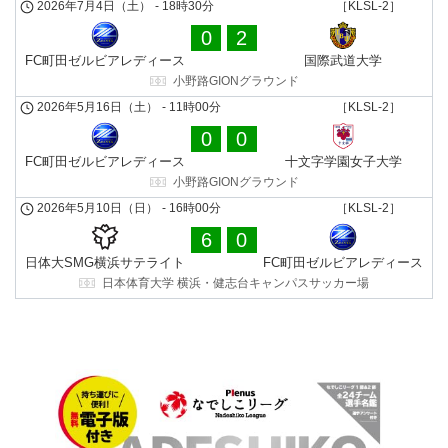
2026年7月4日（土）
-
18時30分
［KLSL-2］
0
2
FC町田ゼルビアレディース
国際武道⼤学
小野路GIONグラウンド
2026年5月16日（土）
-
11時00分
［KLSL-2］
0
0
FC町田ゼルビアレディース
十文字学園女子大学
小野路GIONグラウンド
2026年5月10日（日）
-
16時00分
［KLSL-2］
6
0
日体大SMG横浜サテライト
FC町田ゼルビアレディース
日本体育大学 横浜・健志台キャンパスサッカー場