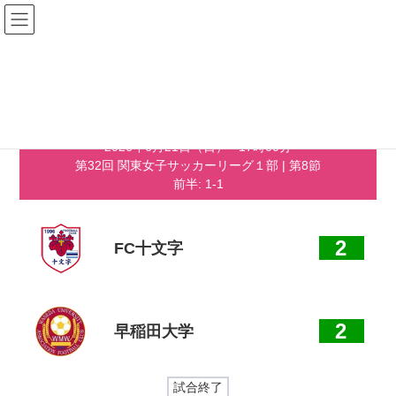
コ
ナ
ン
ビ
テ
ゲ
ン
ー
ツ
シ
へ
ョ
最
2026年3月31日
2026年6月23日
ス
ン
終
キ
に
更
ッ
移
新
2026年6月21日（日）
-
17時00分
プ
動
日
第32回 関東女子サッカーリーグ１部
| 第8節
時
:
前半: 1-1
2
FC十文字
2
早稲田大学
試合終了