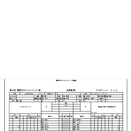
セキショウ・チャレンジスタジアム
MATCH SUMMARY
【得点者】
［つくばFCレディース］野口 ひかり（20分）林 里咲（89
分）
PDFファイルはこちらから