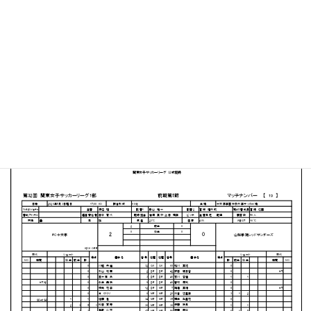
十文字学園女子大学 サッカーグラウンド
MATCH SUMMARY
【得点者】
［FC十文字］中島 葵（28分）松田 夏芽（41分）
PDFファイルはこちらから