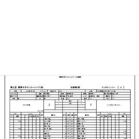
十文字学園女子大学 サッカーグラウンド
MATCH SUMMARY
【得点者】
［FC十文字］立田 玲奈（15分）今 ゆうり（69分）
PDFファイルはこちらから