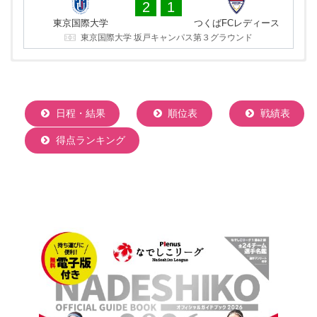
2
1
山梨学院大学
神奈川大学
東京国際大学
つくばFCレディース
山梨学院 向町サッカー場
東京国際大学 坂戸キャンパス第３グラウンド
日程・結果
順位表
戦績表
得点ランキング