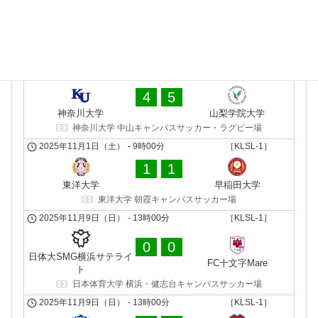
十文字学園女子大学 サッカーグラウンド
前期・第７節
後期・第７節
2025年5月25日（日）
-
15時00分
［KLSL-1］
2025年10月26日（日）
-
11時00分
［KLSL-1］
1
0
4
5
つくばFCレディース
東京国際大学
神奈川大学
山梨学院大学
セキショウ・チャレンジスタジアム
神奈川大学 中山キャンパスサッカー・ラグビー場
2025年5月25日（日）
-
18時00分
［KLSL-1］
2025年11月1日（土）
-
9時00分
［KLSL-1］
2
1
1
1
日体大SMG横浜サテライ
FC十文字Mare
東洋大学
早稲田大学
ト
東洋大学 朝霞キャンパスサッカー場
十文字学園女子大学 サッカーグラウンド
2025年11月9日（日）
-
13時00分
［KLSL-1］
2025年5月25日（日）
-
16時00分
［KLSL-1］
0
0
0
0
日体大SMG横浜サテライ
早稲田大学
東洋大学
FC十文字Mare
ト
早稲田大学 東伏見サッカー場
日本体育大学 横浜・健志台キャンパスサッカー場
2025年5月25日（日）
-
13時00分
［KLSL-1］
2025年11月9日（日）
-
13時00分
［KLSL-1］
1
2