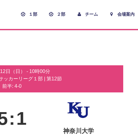
１部
２部
チーム
会場案内
月12日（日）
-
10時00分
子サッカーリーグ１部
| 第12節
前半: 4-0
5
:
1
神奈川大学