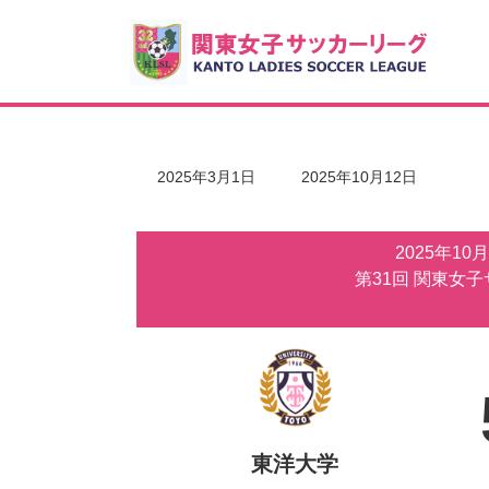
コ
ナ
ン
ビ
テ
ゲ
ン
ー
ツ
シ
へ
ョ
ス
ン
キ
に
最
2025年3月1日
2025年10月12日
ッ
移
終
更
プ
動
新
2025年10
日
時
第31回 関東女
:
東洋大学