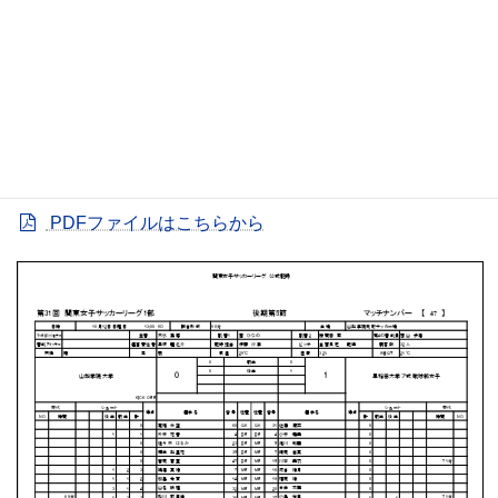
山梨学院 向町サッカー場
MATCH SUMMARY
【得点者】
［早稲田大学］芳村実咲（90分）
PDFファイルはこちらから