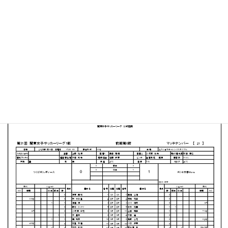
セキショウ・チャレンジスタジアム
MATCH SUMMARY
【得点者】
［FC十文字Mare］野尻睦（81分）
PDFファイルはこちらから