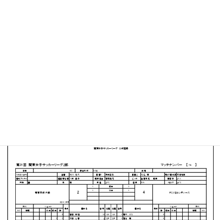
帝京平成大学 千葉キャンパスうるいどグラウンド
MATCH SUMMARY
【得点者】
［帝京平成⼤学］木村ゆず（3分）金城未亜（85分）
［FC.VIDAレディース］大塚明莉２（30分、73分）佐藤
はるか（21分）田中麻琴（42分）
PDFファイルはこちらから