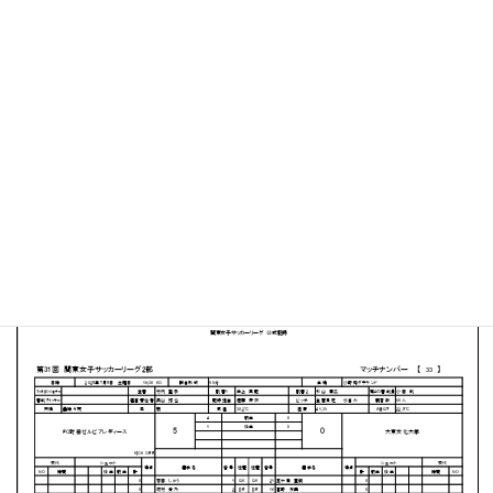
小野路GIONグラウンド
MATCH SUMMARY
【得点者】
［FC町田ゼルビアレディース］八浪直香２（17分、21
分）登美知佳（10分）長瀬あゆ（39分）藤本澪亜（60
分）
PDFファイルはこちらから