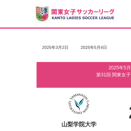
コ
ナ
ン
ビ
テ
ゲ
ン
ー
ツ
シ
へ
ョ
ス
ン
キ
に
最
2025年3月2日
2025年5月4日
ッ
移
終
更
プ
動
新
2025年5
日
時
第31回 関東女
:
山梨学院大学