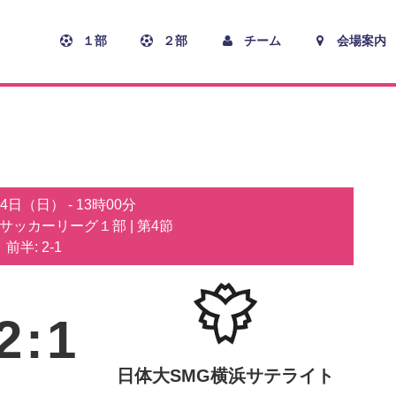
１部
２部
チーム
会場案内
月4日（日）
-
13時00分
子サッカーリーグ１部
| 第4節
前半: 2-1
2
:
1
日体大SMG横浜サテライト