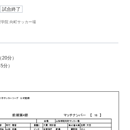
試合終了
梨学院 向町サッカー場
20分）
5分）