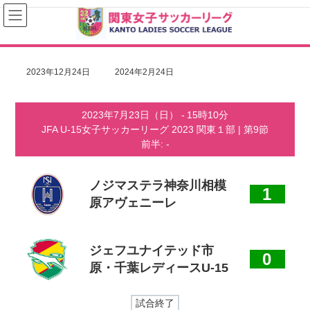
コ
ナ
ン
ビ
テ
ゲ
ン
ー
ツ
シ
へ
ョ
最
2023年12月24日
2024年2月24日
ス
ン
終
キ
に
更
ッ
移
新
2023年7月23日（日）
-
15時10分
プ
動
日
JFA U-15女子サッカーリーグ 2023 関東１部
| 第9節
時
:
前半: -
ノジマステラ神奈川相模
1
原アヴェニーレ
ジェフユナイテッド市
0
原・千葉レディースU-15
試合終了