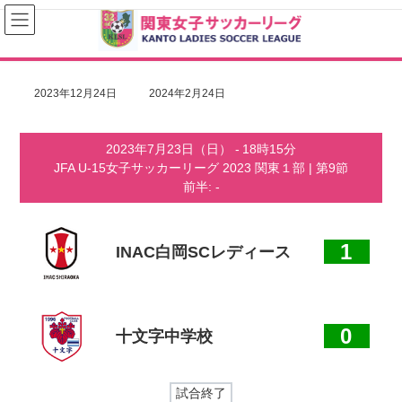
コ
ナ
ン
ビ
テ
ゲ
ン
ー
ツ
シ
へ
ョ
最
2023年12月24日
2024年2月24日
ス
ン
終
キ
に
更
ッ
移
新
2023年7月23日（日）
-
18時15分
プ
動
日
JFA U-15女子サッカーリーグ 2023 関東１部
| 第9節
時
:
前半: -
1
INAC白岡SCレディース
0
十文字中学校
試合終了