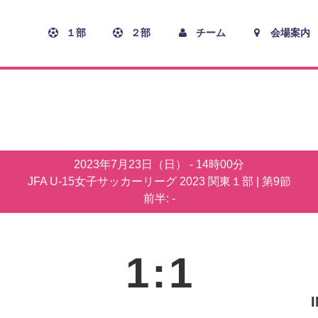
１部
２部
チーム
会場案内
2023年7月23日（日）
-
14時00分
JFA U-15女子サッカーリーグ 2023 関東１部
| 第9節
前半: -
1
:
1