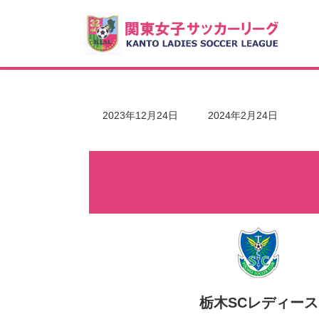
コ
ナ
ン
ビ
テ
ゲ
ン
ー
ツ
シ
へ
ョ
ス
ン
キ
に
最
2023年12月24日
2024年2月24日
ッ
移
終
更
プ
動
新
日
時
:
栃木SCレディース