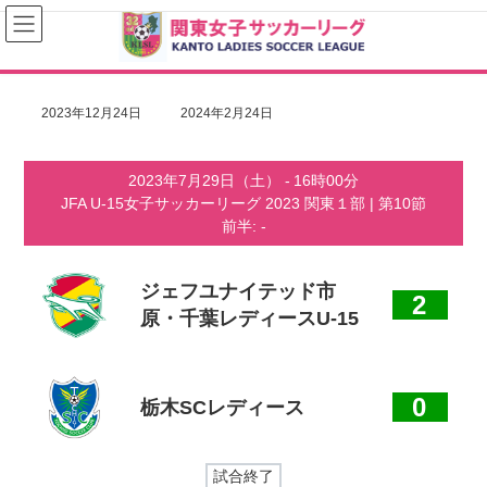
コ
ナ
ン
ビ
テ
ゲ
ン
ー
ツ
シ
へ
ョ
最
2023年12月24日
2024年2月24日
ス
ン
終
キ
に
更
ッ
移
新
2023年7月29日（土）
-
16時00分
プ
動
日
JFA U-15女子サッカーリーグ 2023 関東１部
| 第10節
時
:
前半: -
ジェフユナイテッド市
2
原・千葉レディースU-15
0
栃木SCレディース
試合終了