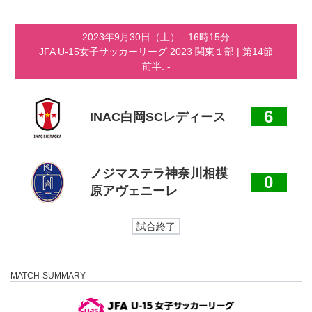
コ
ナ
ン
ビ
テ
ゲ
2023年9月30日（土）
-
16時15分
ン
ー
JFA U-15女子サッカーリーグ 2023 関東１部
| 第14節
ツ
シ
前半: -
へ
ョ
ス
ン
キ
に
ッ
移
6
INAC白岡SCレディース
プ
動
ノジマステラ神奈川相模
0
原アヴェニーレ
試合終了
MATCH SUMMARY