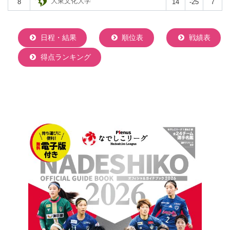
大東文化大学
8
14
-25
7
日程・結果
順位表
戦績表
得点ランキング