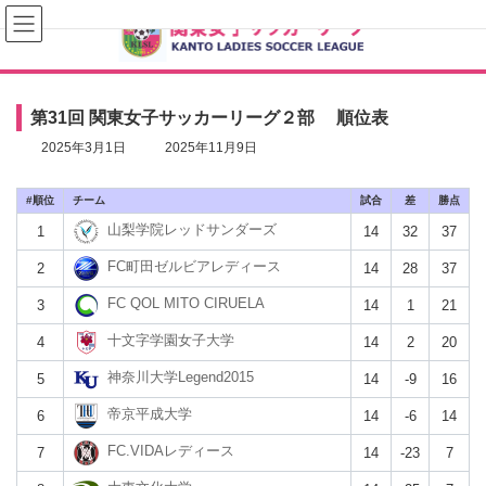
コ
ナ
ン
ビ
テ
ゲ
ン
ー
ツ
シ
へ
ョ
第31回 関東女子サッカーリーグ２部 順位表
ス
ン
キ
に
最
2025年3月1日
2025年11月9日
ッ
移
終
プ
動
更
#
チーム
新
試合
差
勝点
日
山梨学院レッドサンダーズ
1
14
32
37
時
:
FC町田ゼルビアレディース
2
14
28
37
FC QOL MITO CIRUELA
3
14
1
21
十文字学園女子大学
4
14
2
20
神奈川大学Legend2015
5
14
-9
16
帝京平成⼤学
6
14
-6
14
FC.VIDAレディース
7
14
-23
7