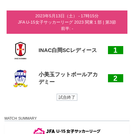
コ
ナ
ン
ビ
テ
ゲ
2023年5月13日（土）
-
17時15分
ン
ー
JFA U-15女子サッカーリーグ 2023 関東１部
| 第3節
ツ
シ
前半: -
へ
ョ
ス
ン
キ
に
ッ
移
1
INAC白岡SCレディース
プ
動
小美玉フットボールアカ
2
デミー
試合終了
MATCH SUMMARY