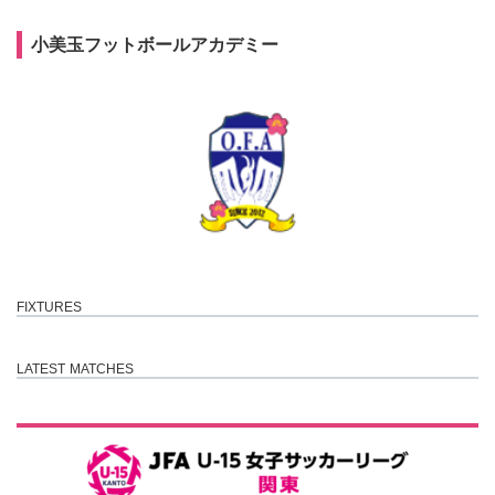
コ
ナ
ン
ビ
小美玉フットボールアカデミー
テ
ゲ
ン
ー
ツ
シ
へ
ョ
ス
ン
キ
に
ッ
移
プ
動
FIXTURES
LATEST MATCHES