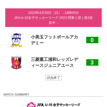
コ
ナ
ン
ビ
テ
ゲ
2023年4月30日（日）
-
14時00分
ン
ー
JFA U-15女子サッカーリーグ 2023 関東１部
| 第2節
ツ
シ
前半: -
へ
ョ
ス
ン
キ
に
ッ
移
小美玉フットボールアカ
0
プ
動
デミー
三菱重工浦和レッズレデ
3
ィースジュニアユース
試合終了
MATCH SUMMARY