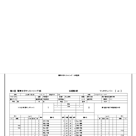
VONDSグリーンパーク
MATCH SUMMARY
【得点者】
［VONDS市原FCレディース］佐藤寿音（64分）
PDFファイルはこちらから