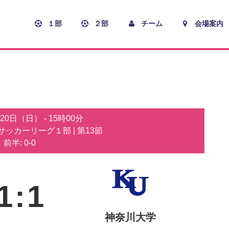
１部
２部
チーム
会場案内
月20日（日）
-
15時00分
子サッカーリーグ１部
| 第13節
前半: 0-0
1
:
1
神奈川大学