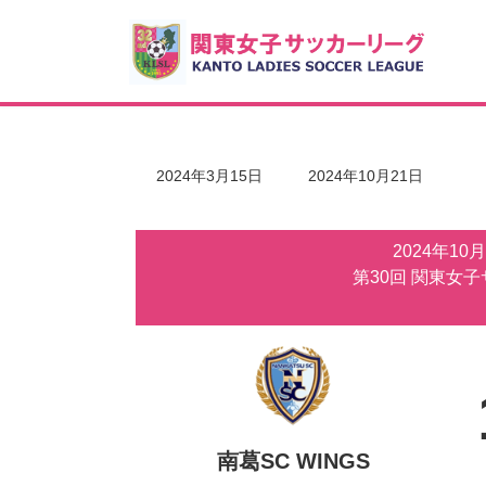
コ
ナ
ン
ビ
テ
ゲ
ン
ー
ツ
シ
へ
ョ
ス
ン
キ
に
最
2024年3月15日
2024年10月21日
ッ
移
終
更
プ
動
新
2024年10
日
時
第30回 関東女
:
南葛SC WINGS