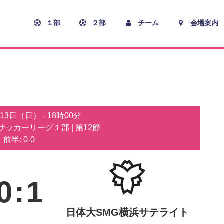
１部
２部
チーム
会場案内
月13日（日）
-
18時00分
子サッカーリーグ１部
| 第12節
前半: 0-0
0
:
1
日体大SMG横浜サテライト