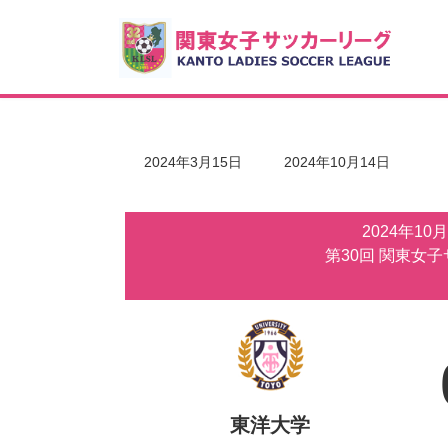
コ
ナ
ン
ビ
テ
ゲ
ン
ー
ツ
シ
へ
ョ
ス
ン
キ
に
最
2024年3月15日
2024年10月14日
ッ
移
終
更
プ
動
新
2024年10
日
時
第30回 関東女
:
東洋大学