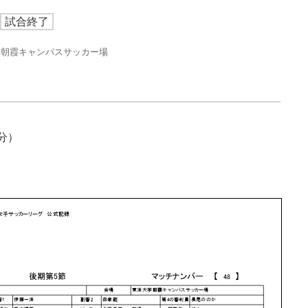
試合終了
 朝霞キャンパスサッカー場
分）