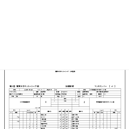
十文字学園女子大学 サッカーグラウンド
MATCH SUMMARY
【得点者】
［東京国際大学］伊藤李里（15分）梅澤彩弥（44分）
PDFファイルはこちらから