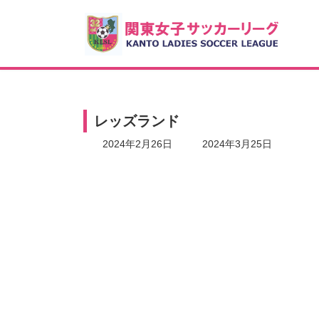
コ
ナ
ン
ビ
テ
ゲ
ン
ー
ツ
シ
へ
ョ
ス
ン
キ
に
レッズランド
ッ
移
プ
動
最
2024年2月26日
2024年3月25日
終
更
新
日
時
: