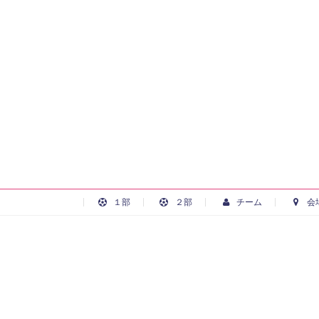
１部
２部
チーム
会