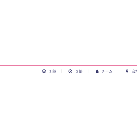
１部
２部
チーム
会