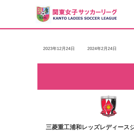
コ
ナ
ン
ビ
テ
ゲ
ン
ー
ツ
シ
へ
ョ
ス
ン
キ
に
最
2023年12月24日
2024年2月24日
ッ
移
終
更
プ
動
新
日
時
:
三菱重工浦和レッズレディース