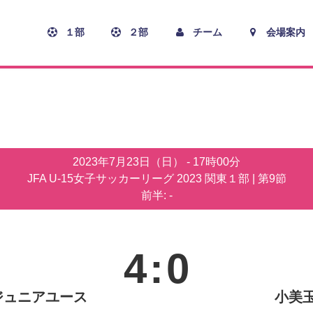
１部
２部
チーム
会場案内
2023年7月23日（日）
-
17時00分
JFA U-15女子サッカーリーグ 2023 関東１部
| 第9節
前半: -
4
:
0
ジュニアユース
小美