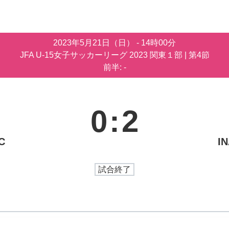
2023年5月21日（日）
-
14時00分
JFA U-15女子サッカーリーグ 2023 関東１部
| 第4節
前半: -
0
:
2
C
I
試合終了