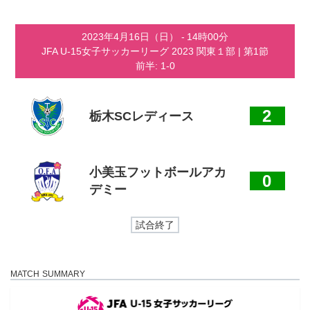
コ
ナ
ン
ビ
テ
ゲ
2023年4月16日（日）
-
14時00分
ン
ー
JFA U-15女子サッカーリーグ 2023 関東１部
| 第1節
ツ
シ
前半: 1-0
へ
ョ
ス
ン
キ
に
ッ
移
2
栃木SCレディース
プ
動
小美玉フットボールアカ
0
デミー
試合終了
MATCH SUMMARY