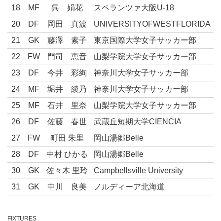
18
MF
呉 娟花
スペランツァ大阪U-18
20
DF
岡田 真波
UNIVERSITYOFWESTFLORIDA
21
GK
藤澤 素子
東京国際大学女子サッカー部
22
FW
門司 恵音
山梨学院大学女子サッカー部
23
DF
今井 彩絢
神奈川大学女子サッカー部
24
MF
堀井 綾乃
神奈川大学女子サッカー部
25
MF
石井 里奈
山梨学院大学女子サッカー部
26
DF
佐藤 春世
武蔵丘短期大学CIENCIA
27
FW
町田 朱里
岡山湯郷Belle
28
DF
中村 ひかる
岡山湯郷Belle
30
GK
佐々木 里玲
Campbellsville University
31
GK
中川 良美
ノルディーア北海道
FIXTURES