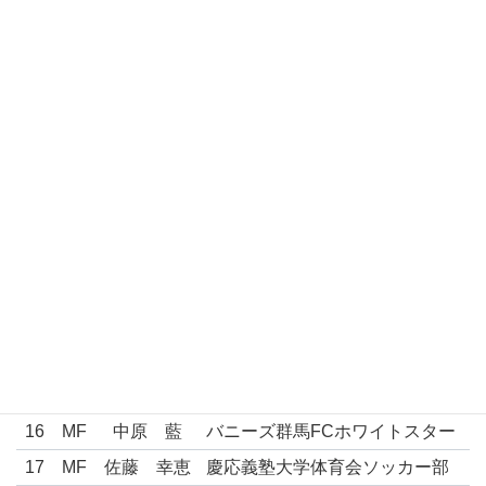
ザスパクサツ群馬レディースU-
7
MF
石倉 花純
18
8
MF
菅野 永遠
FC十文字VENTUS
広瀬 永里
9
FW
栃木SCレディース
香
会沢 日花
11
MF
和泉テクノFC
里
永木 真理
13
FW
FCふじざくら山梨
子
コノミヤ・スペランツァ大阪高
14
MF
高原 麻実
槻
小島 さつ
15
MF
国際武道大学 /.オルカ鴨川BU
き
16
MF
中原 藍
バニーズ群馬FCホワイトスター
17
MF
佐藤 幸恵
慶応義塾大学体育会ソッカー部