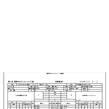
十文字学園女子大学 サッカーグラウンド
MATCH SUMMARY
【得点者】
［十文字学園女子大学］津久井小夏（5分）
［山梨学院レッドサンダーズ］矢島杏莉（22分）高木琳
（48分）
PDFファイルはこちらから