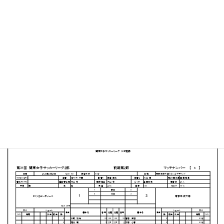
帝京平成大学 千葉キャンパスうるいどグラウンド
MATCH SUMMARY
【得点者】
［FC.VIDAレディース］田中麻琴（34分）
［帝京平成⼤学］森早苗２（49分、52分）金城未亜（85
分）
PDFファイルはこちらから