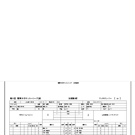
さくらスタジアム
MATCH SUMMARY
【得点者】
［山梨学院レッドサンダーズ］中込悠（11分）関根実咲
（45分）
PDFファイルはこちらから