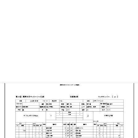
水戸ツインフィールド
MATCH SUMMARY
【得点者】
［FC QOL MITO CIRUELA］稲葉百香（84分）
［大東文化大学］田中萌泉（32分）新山真子（81分）
PDFファイルはこちらから