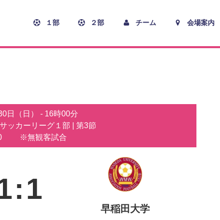
１部
２部
チーム
会場案内
月30日（日）
-
16時00分
子サッカーリーグ１部
| 第3節
0
※無観客試合
1
:
1
早稲田大学