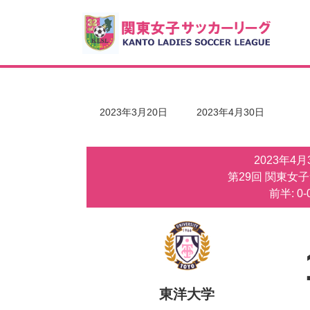
コ
ナ
ン
ビ
テ
ゲ
ン
ー
ツ
シ
へ
ョ
ス
ン
キ
に
最
2023年3月20日
2023年4月30日
ッ
移
終
更
プ
動
新
2023年4
日
時
第29回 関東女
:
前半: 0-
東洋大学