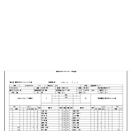
星槎湘南スタジアム
MATCH SUMMARY
【得点者】
［SEISA OSA レイア湘南FC］高橋 沙矢香（19分）
PDFファイルはこちらから