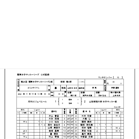
さくらスタジアム
MATCH SUMMARY
【得点者】
［河内SCジュベニール］秋山 明日香（4分）
［山梨学院大学］坂井 瑠南（25分）関根 芽玖美（69分）