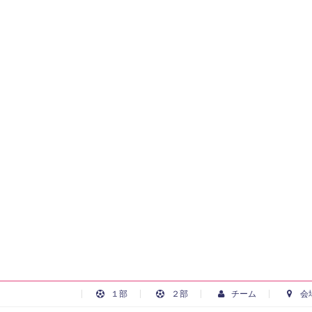
１部
２部
チーム
会