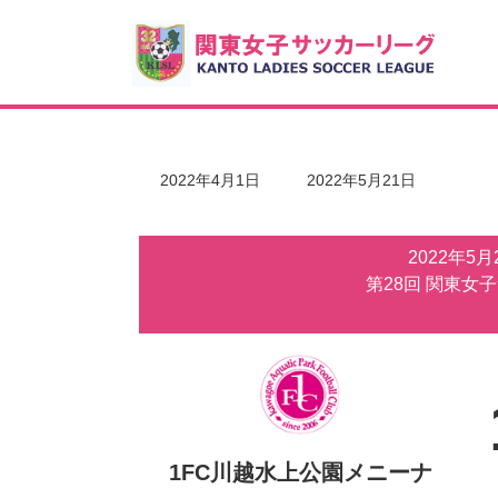
コ
ナ
ン
ビ
テ
ゲ
ン
ー
ツ
シ
へ
ョ
ス
ン
キ
に
最
2022年4月1日
2022年5月21日
ッ
移
終
更
プ
動
新
2022年5
日
時
第28回 関東女
:
1FC川越水上公園メニーナ