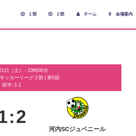
１部
２部
チーム
会場案内
月21日（土）
-
10時00分
子サッカーリーグ２部
| 第5節
前半: 1-1
1
:
2
河内SCジュベニール