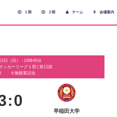
１部
２部
チーム
会場案内
0月2日（日）
-
15時45分
子サッカーリーグ１部
| 第12節
0
※無観客試合
3
:
0
早稲田大学