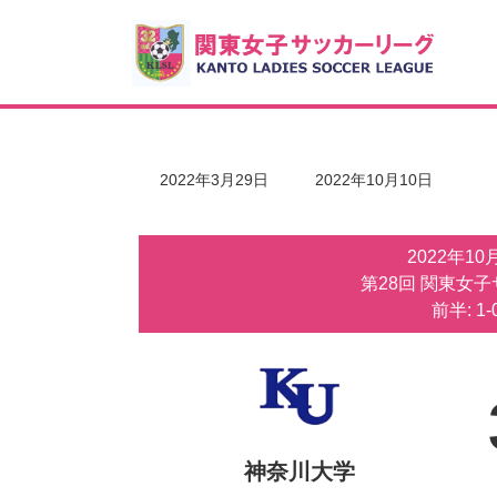
コ
ナ
ン
ビ
テ
ゲ
ン
ー
ツ
シ
へ
ョ
ス
ン
キ
に
最
2022年3月29日
2022年10月10日
ッ
移
終
更
プ
動
新
2022年1
日
時
第28回 関東女
:
前半: 1-
神奈川大学