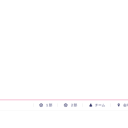
１部
２部
チーム
会