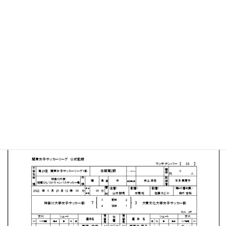
神奈川大・湘南ひらつかキャンパスサッカー場
MATCH SUMMARY
［神奈川大学］小林 綺那（7分）高野瀬 紫苑（19分）鶴
岡 優月（38分）望月 麻央（52分）平井 杏幸（57分）森藤
凜（65分）吉田 優菜（79分）
［大東文化大学］田中 萌泉（16分）打越 怜（37分）砂原
真理奈（85分）