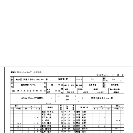
星槎湘南スタジアム
MATCH SUMMARY
［SEISA OSA レイア湘南FC］森 美礼亜２（2分、
53分
）
塩野 海風２（7分、
83分）鈴木 陽笑２
（42分、59分）宮本 和心
（90+3分）