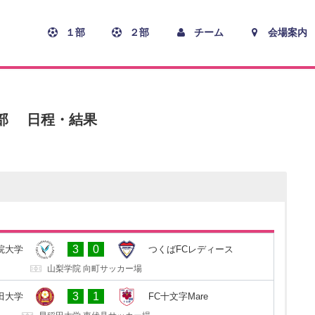
１部
２部
チーム
会場案内
１部 日程・結果
1
0
ディース
山梨学院大学
3
0
院大学
つくばFCレディース
セキショウ・チャレンジスタジアム
山梨学院 向町サッカー場
0
1
Mare
早稲田大学
3
1
田大学
FC十文字Mare
十文字学園女子大学 サッカーグラウンド