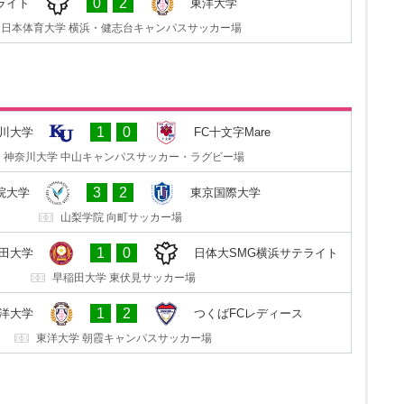
0
2
ライト
東洋大学
東洋大学 朝霞キャンパスサッカー場
日本体育大学 横浜・健志台キャンパスサッカー場
2
2
ディース
東洋大学
1
0
川大学
FC十文字Mare
セキショウ・チャレンジスタジアム
神奈川大学 中山キャンパスサッカー・ラグビー場
1
3
Mare
神奈川大学
3
2
院大学
東京国際大学
十文字学園女子大学 サッカーグラウンド
山梨学院 向町サッカー場
0
1
際大学
山梨学院大学
1
0
田大学
日体大SMG横浜サテライト
東京国際大学 坂戸キャンパス第３グラウンド
早稲田大学 東伏見サッカー場
1
0
ライト
早稲田大学
1
2
洋大学
つくばFCレディース
日本体育大学 横浜・健志台キャンパスサッカー場
東洋大学 朝霞キャンパスサッカー場