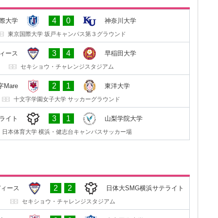
0
1
田大学
つくばFCレディース
4
0
際大学
神奈川大学
早稲田大学 東伏見サッカー場
東京国際大学 坂戸キャンパス第３グラウンド
4
3
洋大学
FC十文字Mare
3
4
ディース
早稲田大学
東洋大学 朝霞キャンパスサッカー場
セキショウ・チャレンジスタジアム
0
2
川大学
東京国際大学
2
1
Mare
東洋大学
神奈川大学 中山キャンパスサッカー・ラグビー場
十文字学園女子大学 サッカーグラウンド
2
1
院大学
日体大SMG横浜サテライト
3
1
ライト
山梨学院大学
山梨学院 向町サッカー場
日本体育大学 横浜・健志台キャンパスサッカー場
1
3
ライト
つくばFCレディース
2
2
ディース
日体大SMG横浜サテライト
日本体育大学 横浜・健志台キャンパスサッカー場
セキショウ・チャレンジスタジアム
2
1
際大学
FC十文字Mare