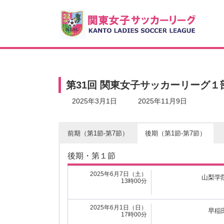
コ
ナ
ン
ビ
テ
ゲ
ン
ー
ツ
シ
へ
ョ
ス
ン
キ
に
第31回 関東女子サッカーリーグ
ッ
移
プ
動
最
2025年3月1日
2025年11月9日
終
更
新
前期（第1節-第7節）
後期（第1節-第7節）
日
時
前期・第１節
:
後期・第１節
2025年4月13日（日）
つくばFCレ
16時30分
2025年6月7日（土）
山梨学
13時00分
2025年4月13日（日）
FC十文字
16時00分
2025年6月1日（日）
早稲
17時00分