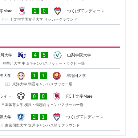
2
8
洋大学
山梨学院大学
2
0
字Mare
つくばFCレディース
東洋大学 朝霞キャンパスサッカー場
十文字学園女子大学 サッカーグラウンド
1
0
ディース
東京国際大学
4
5
奈川大学
山梨学院大学
セキショウ・チャレンジスタジアム
神奈川大学 中山キャンパスサッカー・ラグビー場
2
1
Mare
日体大SMG横浜サテライト
1
1
洋大学
早稲田大学
十文字学園女子大学 サッカーグラウンド
東洋大学 朝霞キャンパスサッカー場
0
0
田大学
東洋大学
0
0
ライト
FC十文字Mare
早稲田大学 東伏見サッカー場
日本体育大学 横浜・健志台キャンパスサッカー場
1
2
院大学
神奈川大学
2
1
際大学
つくばFCレディース
山梨学院 向町サッカー場
東京国際大学 坂戸キャンパス第３グラウンド