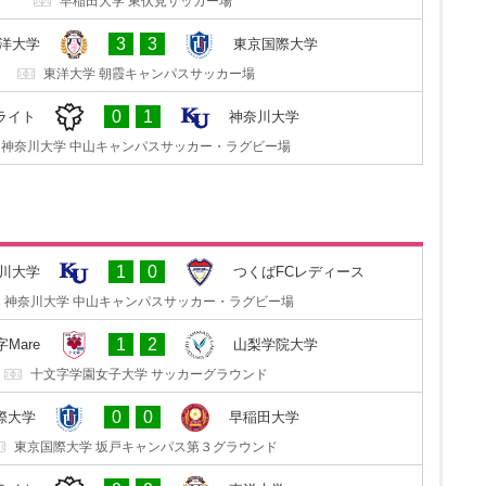
早稲田大学 東伏見サッカー場
2
0
際大学
東洋大学
3
3
洋大学
東京国際大学
東京国際大学 坂戸キャンパス第３グラウンド
東洋大学 朝霞キャンパスサッカー場
2
0
川大学
日体大SMG横浜サテライト
0
1
ライト
神奈川大学
神奈川大学 中山キャンパスサッカー・ラグビー場
神奈川大学 中山キャンパスサッカー・ラグビー場
3
0
ディース
神奈川大学
1
0
川大学
つくばFCレディース
セキショウ・チャレンジスタジアム
神奈川大学 中山キャンパスサッカー・ラグビー場
3
1
院大学
FC十文字Mare
1
2
Mare
山梨学院大学
山梨学院 向町サッカー場
十文字学園女子大学 サッカーグラウンド
1
2
田大学
東京国際大学
0
0
際大学
早稲田大学
早稲田大学 東伏見サッカー場
東京国際大学 坂戸キャンパス第３グラウンド
3
1
洋大学
日体大SMG横浜サテライト