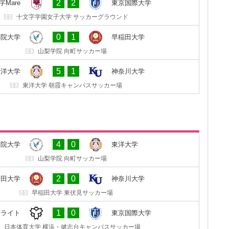
2
2
字Mare
東京国際大学
東京国際大学 坂戸キャンパス第３グラウンド
十文字学園女子大学 サッカーグラウンド
1
0
田大学
山梨学院大学
0
1
学院大学
早稲田大学
早稲田大学 東伏見サッカー場
山梨学院 向町サッカー場
4
2
川大学
東洋大学
5
1
東洋大学
神奈川大学
神奈川大学 中山キャンパスサッカー・ラグビー場
東洋大学 朝霞キャンパスサッカー場
0
1
ディース
FC十文字Mare
4
0
学院大学
東洋大学
セキショウ・チャレンジスタジアム
山梨学院 向町サッカー場
5
1
際大学
日体大SMG横浜サテライト
2
0
稲田大学
神奈川大学
東京国際大学 坂戸キャンパス第３グラウンド
早稲田大学 東伏見サッカー場
0
0
川大学
早稲田大学
1
0
テライト
東京国際大学
神奈川大学 中山キャンパスサッカー・ラグビー場
日本体育大学 横浜・健志台キャンパスサッカー場