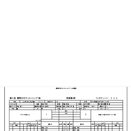
十文字学園女子大学 サッカーグラウンド
MATCH SUMMARY
【得点者】
［FC十文字Mare］立田玲奈（69分）
［神奈川大学］後藤真生２（69分、90+3分）鵜川千優
（90+2分）
PDFファイルはこちらから