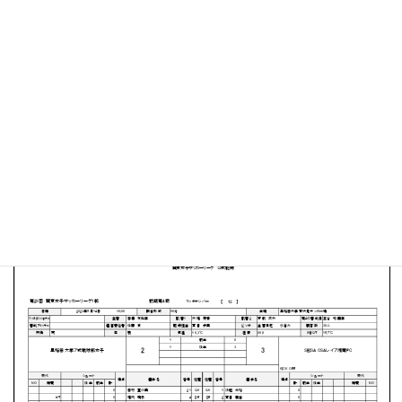
早稲田大学 東伏見サッカー場
MATCH SUMMARY
【得点者】
［早稲田大学］千葉 梨々花（7分）淀川 知華（79分）
［SEISA OSA レイア湘南FC］遠藤 彩椋（81分）中島 咲
友菜２（83分、86分）
PDFファイルはこちらから