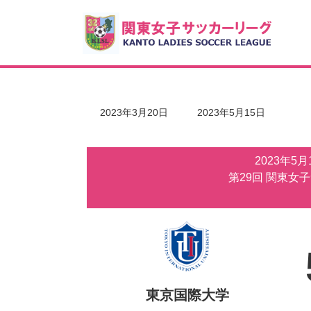
コ
ナ
ン
ビ
テ
ゲ
ン
ー
ツ
シ
へ
ョ
ス
ン
キ
に
最
2023年3月20日
2023年5月15日
ッ
移
終
更
プ
動
新
2023年5
日
時
第29回 関東女
:
東京国際大学