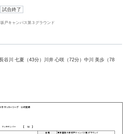
試合終了
 坂戸キャンパス第３グラウンド
谷川 七夏（43分）川井 心咲（72分）中川 美歩（78