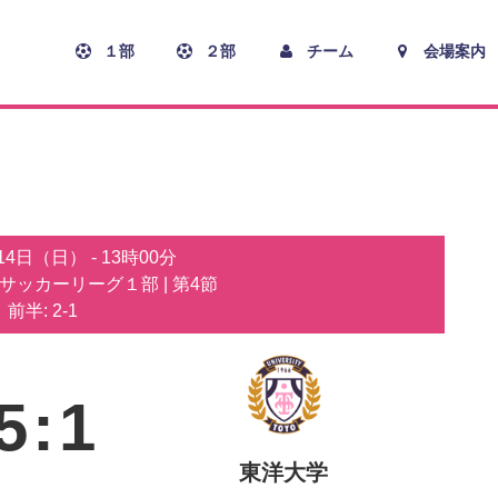
１部
２部
チーム
会場案内
月14日（日）
-
13時00分
子サッカーリーグ１部
| 第4節
前半: 2-1
5
:
1
東洋大学