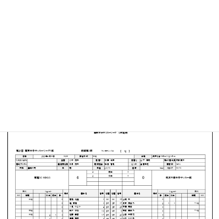
奥戸総合スポーツセンター 陸上競技場
MATCH SUMMARY
【得点者】
［南葛SC WINGS］高原 麻実２（12分、40分）菅野 永遠
３（26分、40分、90+2分）広瀬 永里香（31分）
PDFファイルはこちらから